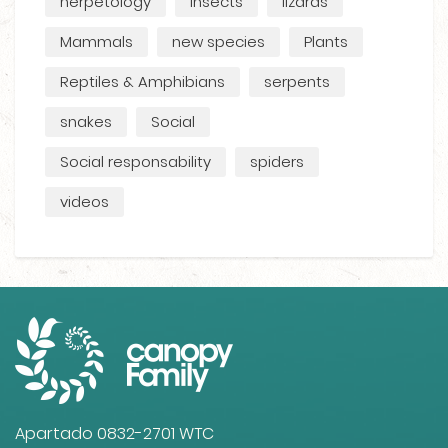
herpetology
Insects
lizards
Mammals
new species
Plants
Reptiles & Amphibians
serpents
snakes
Social
Social responsability
spiders
videos
Apartado 0832-2701 WTC