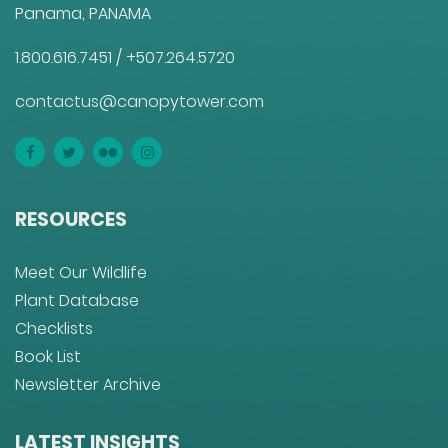
Panama, PANAMA
1.800.616.7451
/
+507.264.5720
contactus@canopytower.com
RESOURCES
Meet Our Wildlife
Plant Database
Checklists
Book List
Newsletter Archive
LATEST INSIGHTS